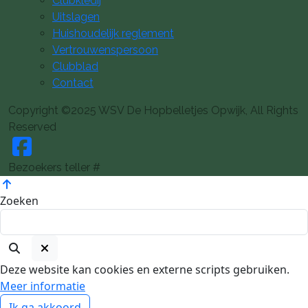
Clubkledij
Uitslagen
Huishoudelijk reglement
Vertrouwenspersoon
Clubblad
Contact
Copyright ©2025 WSV De Hopbelletjes Opwijk, All Rights
Reserved
Bezoekers teller #
Zoeken
Deze website kan cookies en externe scripts gebruiken.
Meer informatie
Ik ga akkoord