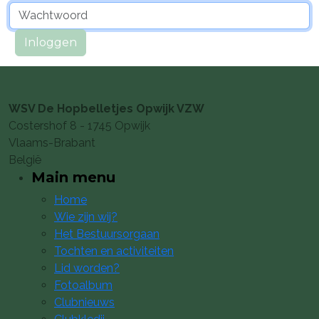
Inloggen
WSV De Hopbelletjes Opwijk VZW
Costershof 8 - 1745 Opwijk
Vlaams-Brabant
België
Main menu
Home
Wie zijn wij?
Het Bestuursorgaan
Tochten en activiteiten
Lid worden?
Fotoalbum
Clubnieuws