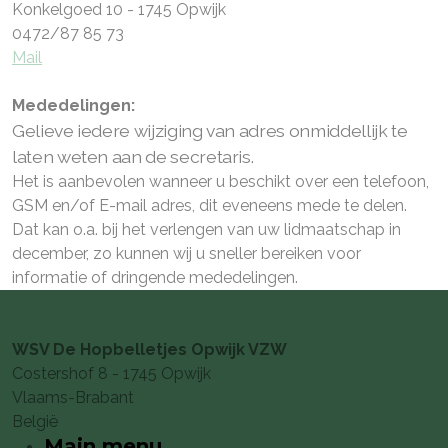
Konkelgoed 10 - 1745 Opwijk
0472/87 85 73
Mail
Mededelingen:
Gelieve iedere wijziging van adres onmiddellijk te
laten weten aan de secretaris.
Het is aanbevolen wanneer u beschikt over een telefoon,
GSM en/of E-mail adres, dit eveneens mede te delen.
Dat kan o.a. bij het verlengen van uw lidmaatschap in
december, zo kunnen wij u sneller bereiken voor
informatie of dringende mededelingen.
WSV De Hopbelletjes Opwijk VZW
Costershof 8 - 1745 Opwijk
Vlaams-Brabant
België
Main menu